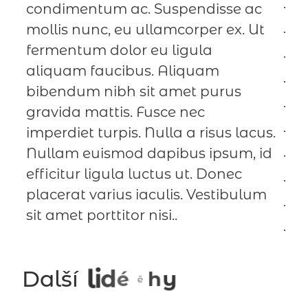
condimentum ac. Suspendisse ac
mollis nunc, eu ullamcorper ex. Ut
fermentum dolor eu ligula
aliquam faucibus. Aliquam
bibendum nibh sit amet purus
gravida mattis. Fusce nec
imperdiet turpis. Nulla a risus lacus.
Nullam euismod dapibus ipsum, id
efficitur ligula luctus ut. Donec
placerat varius iaculis. Vestibulum
sit amet porttitor nisi..
d
é
i
l
Další
y
h