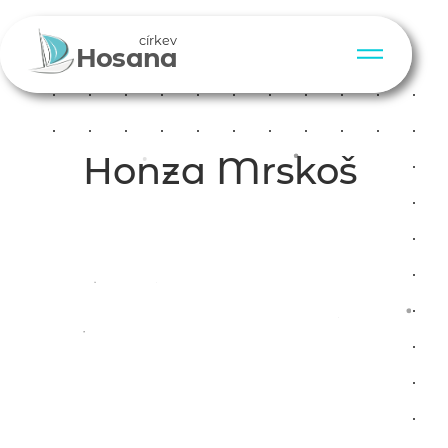
církev
Hosana
Honza Mrskoš