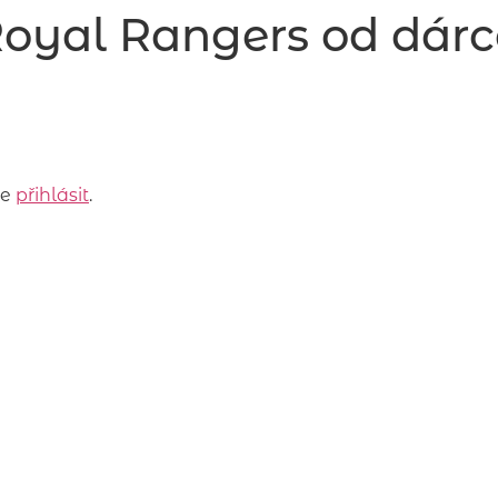
Royal Rangers od dárc
ve
přihlásit
.