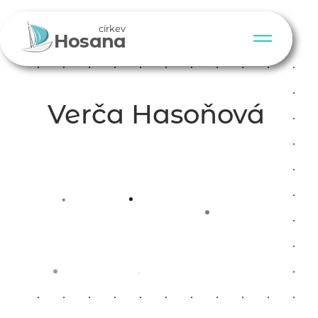
církev
Hosana
Verča Hasoňová